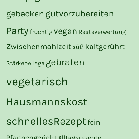
gutvorzubereiten
gebacken
Party
vegan
fruchtig
Resteverwertung
Zwischenmahlzeit
kaltgerührt
süß
gebraten
Stärkebeilage
vegetarisch
Hausmannskost
schnellesRezept
fein
Pfannengericht
Alltagsrezepte