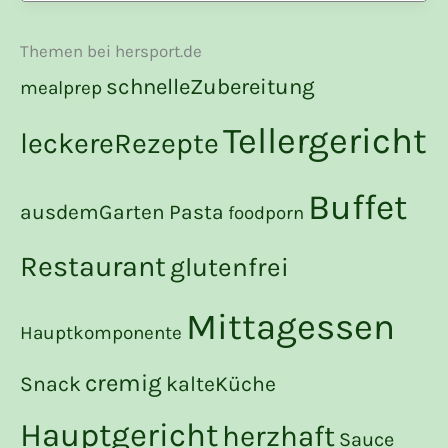
Themen bei hersport.de
schnelleZubereitung
mealprep
Tellergericht
leckereRezepte
Buffet
ausdemGarten
Pasta
foodporn
Restaurant
glutenfrei
Mittagessen
Hauptkomponente
cremig
Snack
kalteKüche
Hauptgericht
herzhaft
Sauce