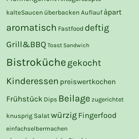
àpart
kalteSaucen
überbacken
Auflauf
aromatisch
deftig
Fastfood
Grill&BBQ
Toast
Sandwich
Bistroküche
gekocht
Kinderessen
preiswertkochen
Beilage
Frühstück
Dips
zugerichtet
würzig
Fingerfood
Salat
knusprig
einfachselbermachen