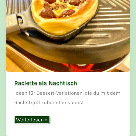
Raclette als Nachtisch
Ideen für Dessert-Variationen. die du mit dem
Raclettgrill zubereiten kannst
Raclette
Weiterlesen »
als
Nachtisch