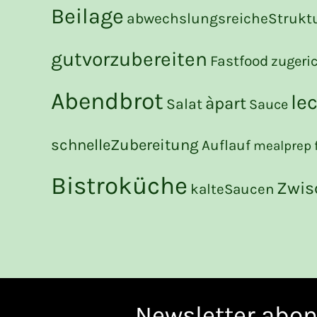
Beilage
abwechslungsreicheStrukt
gutvorzubereiten
Fastfood
zugeri
Abendbrot
le
àpart
Salat
Sauce
schnelleZubereitung
Auflauf
mealprep
Bistroküche
Zwis
kalteSaucen
Newsletter abon