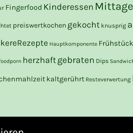
Mittag
Kinderessen
Fingerfood
ur
a
gekocht
preiswertkochen
chtet
knusprig
ckereRezepte
Frühstüc
Hauptkomponente
gebraten
herzhaft
Dips
foodporn
Sandwic
chenmahlzeit
kaltgerührt
Resteverwertung
ieren