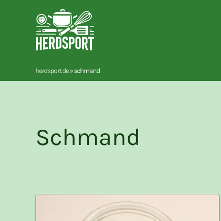
Zum
Inhalt
springen
herdsport.de
»
schmand
Schmand