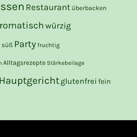
essen
Restaurant
überbacken
romatisch
würzig
Party
k
süß
fruchtig
Alltagsrezepte
Stärkebeilage
h
Hauptgericht
glutenfrei
fein