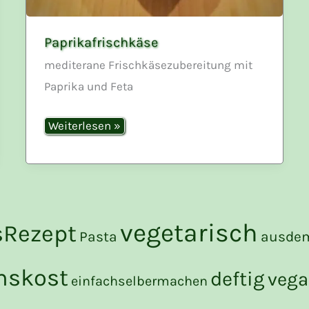
Paprikafrischkäse
mediterane Frischkäsezubereitung mit
Paprika und Feta
Paprikafrischkäse
Weiterlesen »
vegetarisch
sRezept
Pasta
ausde
skost
deftig
veg
einfachselbermachen