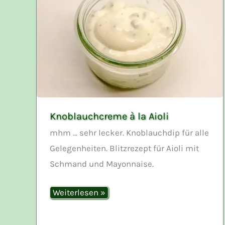
Knoblauchcreme à la Aioli
mhm … sehr lecker. Knoblauchdip für alle
Gelegenheiten. Blitzrezept für Aioli mit
Schmand und Mayonnaise.
Knoblauchcreme
Weiterlesen »
à
la
Aioli