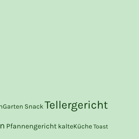
Tellergericht
Snack
mGarten
an
Pfannengericht
kalteKüche
Toast