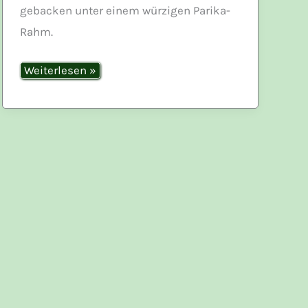
gebacken unter einem würzigen Parika-
Rahm.
Gyrosauflauf
Weiterlesen »
mit
Olivenreis
und
Paprika