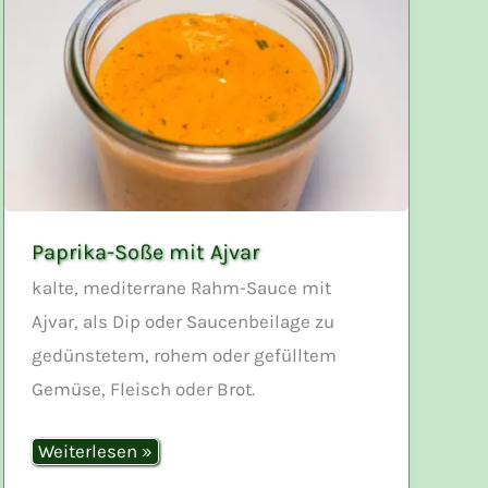
Paprika-Soße mit Ajvar
kalte, mediterrane Rahm-Sauce mit
Ajvar, als Dip oder Saucenbeilage zu
gedünstetem, rohem oder gefülltem
Gemüse, Fleisch oder Brot.
Paprika-
Weiterlesen »
Soße
mit