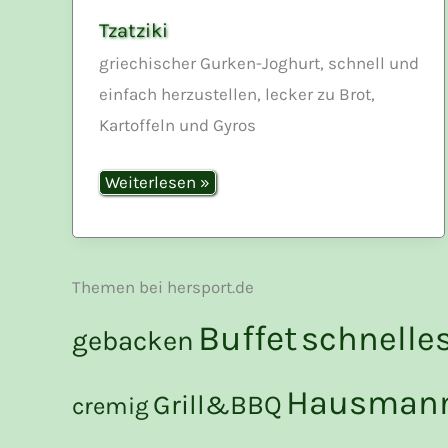
Tzatziki
griechischer Gurken-Joghurt, schnell und
einfach herzustellen, lecker zu Brot,
Kartoffeln und Gyros
Tzatziki
Weiterlesen »
Themen bei hersport.de
Buffet
schnelle
gebacken
Hausmann
Grill&BBQ
cremig