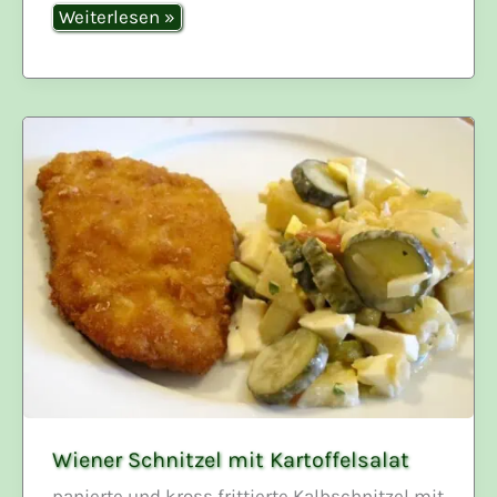
Bohnenburger
Weiterlesen »
Wiener Schnitzel mit Kartoffelsalat
panierte und kross frittierte Kalbschnitzel mit