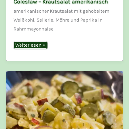
Coleslaw – Krautsalat amerikanisch
amerikanischer Krautsalat mit gehobeltem
Weißkohl, Sellerie, Möhre und Paprika in
Rahmmayonnaise
Coleslaw
Weiterlesen »
–
Krautsalat
amerikanisch