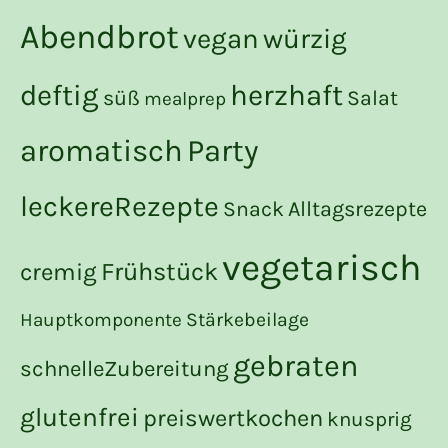
Abendbrot
würzig
vegan
deftig
herzhaft
süß
Salat
mealprep
Party
aromatisch
leckereRezepte
Snack
Alltagsrezepte
vegetarisch
Frühstück
cremig
Stärkebeilage
Hauptkomponente
gebraten
schnelleZubereitung
glutenfrei
preiswertkochen
knusprig