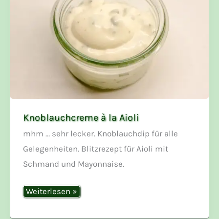
Knoblauchcreme à la Aioli
mhm … sehr lecker. Knoblauchdip für alle
Gelegenheiten. Blitzrezept für Aioli mit
Schmand und Mayonnaise.
Knoblauchcreme
Weiterlesen »
à
la
Aioli