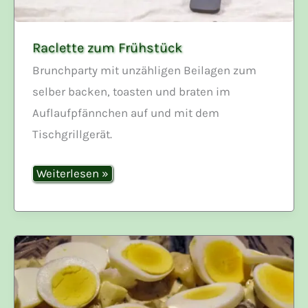
Raclette zum Frühstück
Brunchparty mit unzähligen Beilagen zum
selber backen, toasten und braten im
Auflaufpfännchen auf und mit dem
Tischgrillgerät.
Raclette
Weiterlesen »
zum
Frühstück