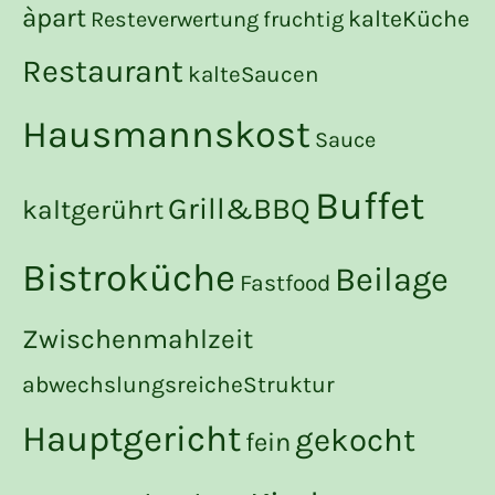
àpart
kalteKüche
Resteverwertung
fruchtig
Restaurant
kalteSaucen
Hausmannskost
Sauce
Buffet
Grill&BBQ
kaltgerührt
Bistroküche
Beilage
Fastfood
Zwischenmahlzeit
abwechslungsreicheStruktur
Hauptgericht
gekocht
fein