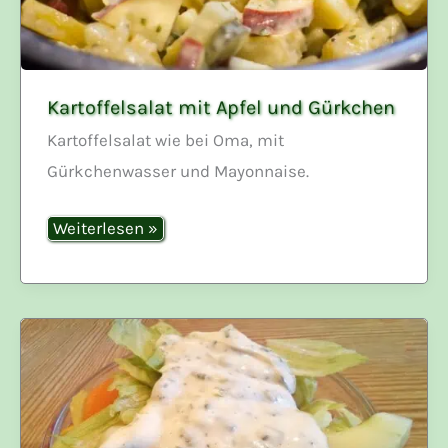
Kartoffelsalat mit Apfel und Gürkchen
Kartoffelsalat wie bei Oma, mit
Gürkchenwasser und Mayonnaise.
Kartoffelsalat
Weiterlesen »
mit
Apfel
und
Gürkchen