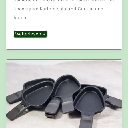
knackigem Kartofelsalat mit Gurken und
Äpfeln.
Wiener
Weiterlesen »
Schnitzel
mit
Kartoffelsalat