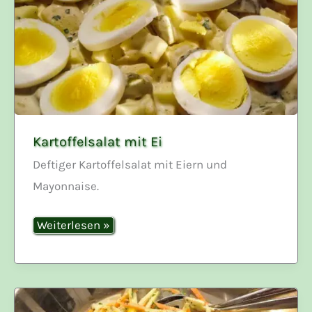
Kartoffelsalat mit Ei
Deftiger Kartoffelsalat mit Eiern und
Mayonnaise.
Kartoffelsalat
Weiterlesen »
mit
Ei