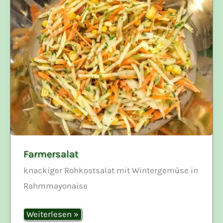
Farmersalat
knackiger Rohkostsalat mit Wintergemüse in
Rahmmayonaise
Farmersalat
Weiterlesen »