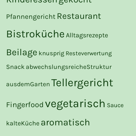
Restaurant
Pfannengericht
Bistroküche
Alltagsrezepte
Beilage
knusprig
Resteverwertung
Snack
abwechslungsreicheStruktur
Tellergericht
ausdemGarten
vegetarisch
Fingerfood
Sauce
aromatisch
kalteKüche