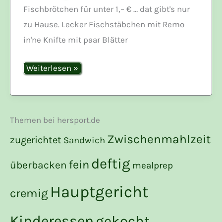
Fischbrötchen für unter 1,– € … dat gibt's nur
zu Hause. Lecker Fischstäbchen mit Remo
in'ne Knifte mit paar Blätter
Fischburger
Weiterlesen »
Themen bei hersport.de
Zwischenmahlzeit
zugerichtet
Sandwich
deftig
fein
überbacken
mealprep
Hauptgericht
cremig
Kinderessen
gekocht