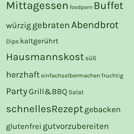
Mittagessen
Buffet
foodporn
Abendbrot
gebraten
würzig
kaltgerührt
Dips
Hausmannskost
süß
herzhaft
einfachselbermachen
fruchtig
Party
Grill&BBQ
Salat
schnellesRezept
gebacken
gutvorzubereiten
glutenfrei