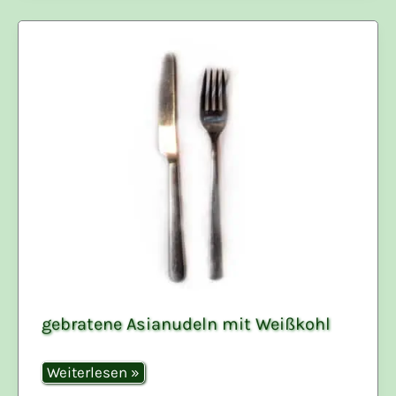
und
Ei
gebratene Asianudeln mit Weißkohl
gebratene
Weiterlesen »
Asianudeln
mit