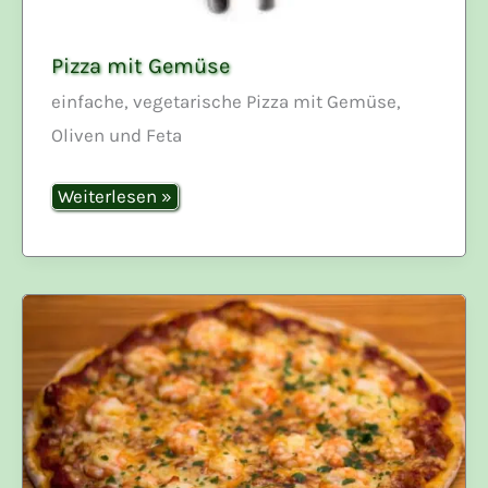
Pizza mit Gemüse
einfache, vegetarische Pizza mit Gemüse,
Oliven und Feta
Pizza
Weiterlesen »
mit
Gemüse