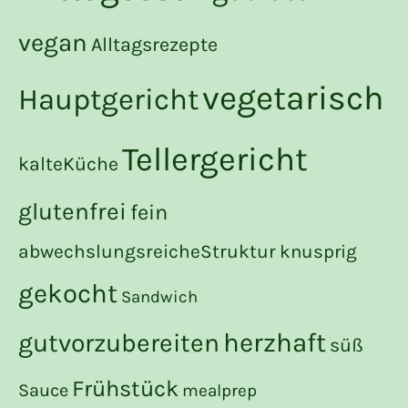
vegan
Alltagsrezepte
vegetarisch
Hauptgericht
Tellergericht
kalteKüche
glutenfrei
fein
abwechslungsreicheStruktur
knusprig
gekocht
Sandwich
herzhaft
gutvorzubereiten
süß
Frühstück
Sauce
mealprep