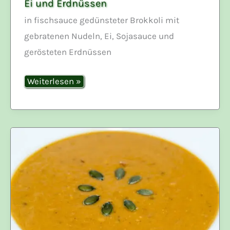
Ei und Erdnüssen
in fischsauce gedünsteter Brokkoli mit
gebratenen Nudeln, Ei, Sojasauce und
gerösteten Erdnüssen
Brokkoli
Weiterlesen »
mit
Asianudeln,
gebratenem
Ei
und
Erdnüssen