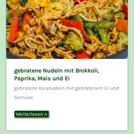
gebratene Nudeln mit Brokkoli,
Paprika, Mais und Ei
gebratene Asianudeln mit gebratenem Ei und
Gemüse
gebratene
Weiterlesen »
Nudeln
mit
Brokkoli,
Paprika,
Mais