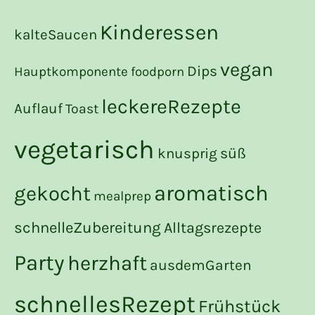
Kinderessen
kalteSaucen
vegan
Dips
Hauptkomponente
foodporn
leckereRezepte
Auflauf
Toast
vegetarisch
süß
knusprig
aromatisch
gekocht
mealprep
schnelleZubereitung
Alltagsrezepte
Party
herzhaft
ausdemGarten
schnellesRezept
Frühstück