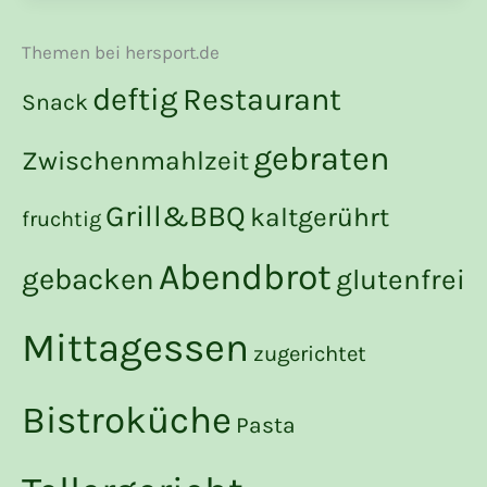
Themen bei hersport.de
deftig
Restaurant
Snack
gebraten
Zwischenmahlzeit
Grill&BBQ
kaltgerührt
fruchtig
Abendbrot
gebacken
glutenfrei
Mittagessen
zugerichtet
Bistroküche
Pasta