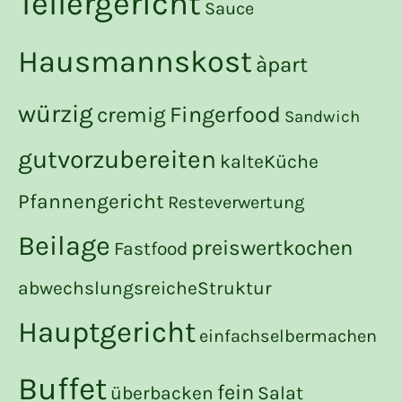
Tellergericht
Sauce
Hausmannskost
àpart
würzig
Fingerfood
cremig
Sandwich
gutvorzubereiten
kalteKüche
Pfannengericht
Resteverwertung
Beilage
preiswertkochen
Fastfood
abwechslungsreicheStruktur
Hauptgericht
einfachselbermachen
Buffet
fein
Salat
überbacken