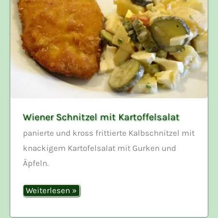
Wiener Schnitzel mit Kartoffelsalat
panierte und kross frittierte Kalbschnitzel mit
knackigem Kartofelsalat mit Gurken und
Äpfeln.
Wiener
Weiterlesen »
Schnitzel
mit
Kartoffelsalat