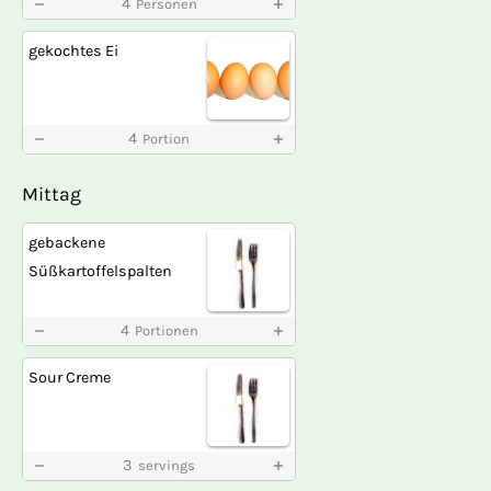
4
Personen
gekochtes Ei
4
Portion
Mittag
gebackene
Süßkartoffelspalten
4
Portionen
Sour Creme
3
servings