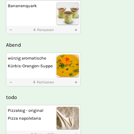
Bananenquark
4
Personen
Abend
würzig aromatische
Kürbis-Orangen-Suppe
4
Portionen
todo
Pizzateig - original
Pizza napoletana