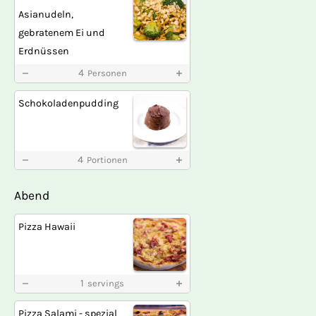
Asianudeln,
gebratenem Ei und
Erdnüssen
4
Personen
Schokoladenpudding
4
Portionen
Abend
Pizza Hawaii
1
servings
Pizza Salami - spezial