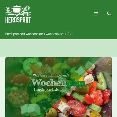
Zum
Inhalt
Suc
springen
herdsport.de
»
wochenplan
»
wochenplan 03/23