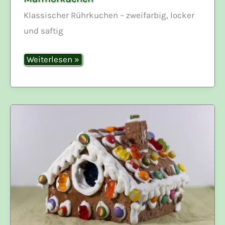
Klassischer Rührkuchen – zweifarbig, locker
und saftig
Marmorkuchen
Weiterlesen »