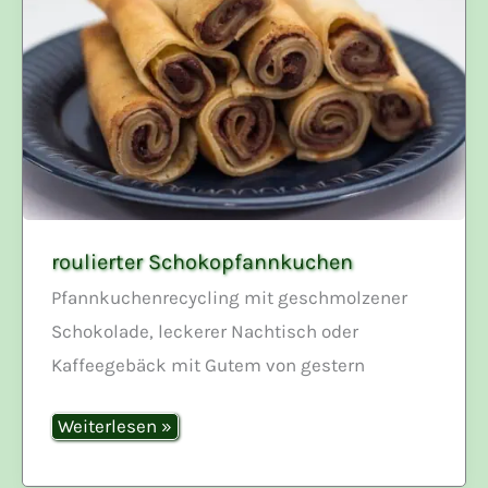
roulierter Schokopfannkuchen
Pfannkuchenrecycling mit geschmolzener
Schokolade, leckerer Nachtisch oder
Kaffeegebäck mit Gutem von gestern
roulierter
Weiterlesen »
Schokopfannkuchen