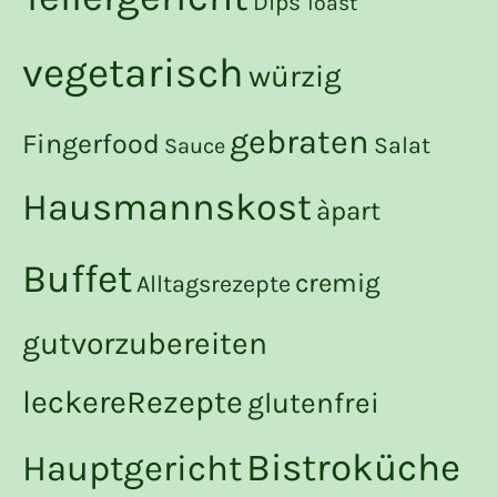
Dips
Toast
vegetarisch
würzig
gebraten
Fingerfood
Salat
Sauce
Hausmannskost
àpart
Buffet
cremig
Alltagsrezepte
gutvorzubereiten
leckereRezepte
glutenfrei
Bistroküche
Hauptgericht