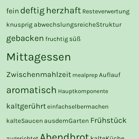
deftig
herzhaft
fein
Resteverwertung
knusprig
abwechslungsreicheStruktur
gebacken
süß
fruchtig
Mittagessen
Zwischenmahlzeit
Auflauf
mealprep
aromatisch
Hauptkomponente
kaltgerührt
einfachselbermachen
Frühstück
kalteSaucen
ausdemGarten
Abendbrot
kalteKüche
zugerichtet