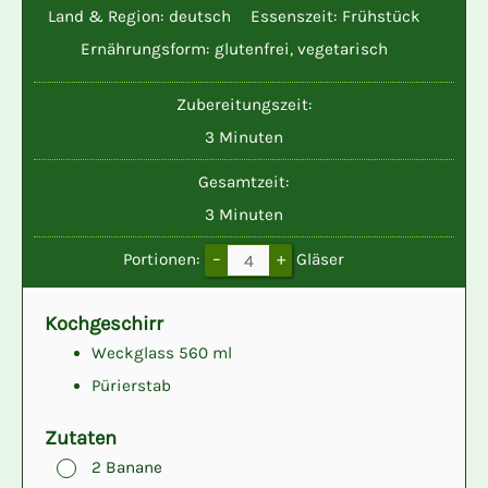
Land & Region:
deutsch
Essenszeit:
Frühstück
Ernährungsform:
glutenfrei
,
vegetarisch
Zubereitungszeit:
Minuten
3
Minuten
Gesamtzeit:
Minuten
3
Minuten
–
+
Portionen:
Gläser
Kochgeschirr
Weckglass 560 ml
Pürierstab
Zutaten
▢
2
Banane