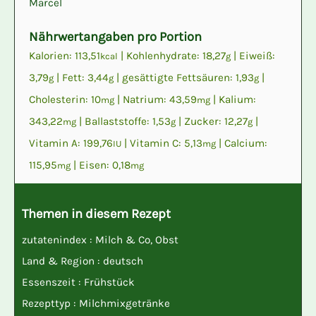
Marcel
Nährwertangaben pro Portion
Kalorien:
113,51
|
Kohlenhydrate:
18,27
|
Eiweiß:
kcal
g
3,79
|
Fett:
3,44
|
gesättigte Fettsäuren:
1,93
|
g
g
g
Cholesterin:
10
|
Natrium:
43,59
|
Kalium:
mg
mg
343,22
|
Ballaststoffe:
1,53
|
Zucker:
12,27
|
mg
g
g
Vitamin A:
199,76
|
Vitamin C:
5,13
|
Calcium:
IU
mg
115,95
|
Eisen:
0,18
mg
mg
Themen in diesem Rezept
zutatenindex :
Milch & Co
,
Obst
Land & Region :
deutsch
Essenszeit :
Frühstück
Rezepttyp :
Milchmixgetränke