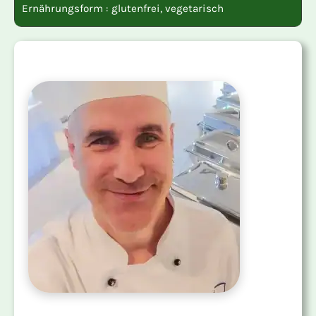
Ernährungsform :
glutenfrei
,
vegetarisch