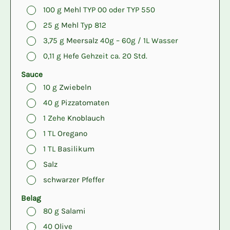
▢
100
g
Mehl
TYP 00 oder TYP 550
▢
25
g
Mehl
Typ 812
▢
3,75
g
Meersalz
40g – 60g / 1L Wasser
▢
0,11
g
Hefe
Gehzeit ca. 20 Std.
Sauce
▢
10
g
Zwiebeln
▢
40
g
Pizzatomaten
▢
1
Zehe
Knoblauch
▢
1
TL
Oregano
▢
1
TL
Basilikum
▢
Salz
▢
schwarzer Pfeffer
Belag
▢
80
g
Salami
▢
40
Olive