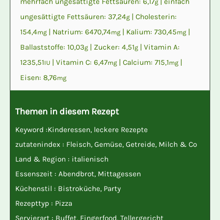
mehrfach ungesättigte Fettsäuren:
6,17
|
einfach
g
ungesättigte Fettsäuren:
37,24
|
Cholesterin:
g
154,4
|
Natrium:
6470,74
|
Kalium:
730,45
|
mg
mg
mg
Ballaststoffe:
10,03
|
Zucker:
4,51
|
Vitamin A:
g
g
1235,51
|
Vitamin C:
6,47
|
Calcium:
715,1
|
IU
mg
mg
Eisen:
8,76
mg
Themen in diesem Rezept
Keyword :
Kinderessen
,
leckere Rezepte
zutatenindex :
Fleisch
,
Gemüse
,
Getreide
,
Milch & Co
Land & Region :
italienisch
Essenszeit :
Abendbrot
,
Mittagessen
Küchenstil :
Bistroküche
,
Party
Rezepttyp :
Pizza
Servierart :
Buffet
,
Fingerfood
,
Tellergericht