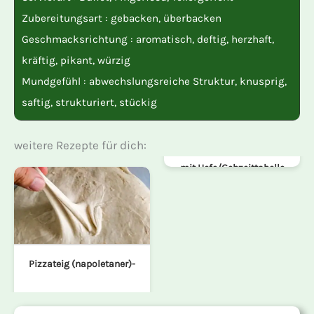
Zubereitungsart :
gebacken
,
überbacken
Geschmacksrichtung :
aromatisch
,
deftig
,
herzhaft
,
kräftig
,
pikant
,
würzig
Mundgefühl :
abwechslungsreiche Struktur
,
knusprig
,
saftig
,
strukturiert
,
stückig
weitere Rezepte für dich:
mit Hefe/Gehzeittabelle
Pizzateig (napoletaner)-