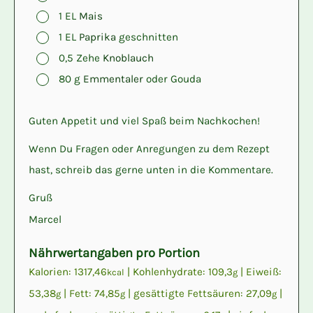
▢
1
EL
Mais
▢
1
EL
Paprika
geschnitten
▢
0,5
Zehe
Knoblauch
▢
80
g
Emmentaler
oder Gouda
Guten Appetit und viel Spaß beim Nachkochen!
Wenn Du Fragen oder Anregungen zu dem Rezept
hast, schreib das gerne unten in die Kommentare.
Gruß
Marcel
Nährwertangaben pro Portion
Kalorien:
1317,46
|
Kohlenhydrate:
109,3
|
Eiweiß:
kcal
g
53,38
|
Fett:
74,85
|
gesättigte Fettsäuren:
27,09
|
g
g
g