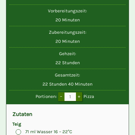
Vorbereitungszeit:
Minuten
20
Minuten
Zubereitungszeit:
Minuten
20
Minuten
Gehzeit:
Stunden
22
Stunden
Gesamtzeit:
Stunden
Minuten
22
Stunden
40
Minuten
–
+
Portionen:
Pizza
Zutaten
Teig
▢
71
ml
Wasser
16 – 22°C