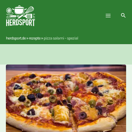
Zum
Inhalt
Suc
springen
herdsport.de
»
rezepte
»
pizza salami – spezial