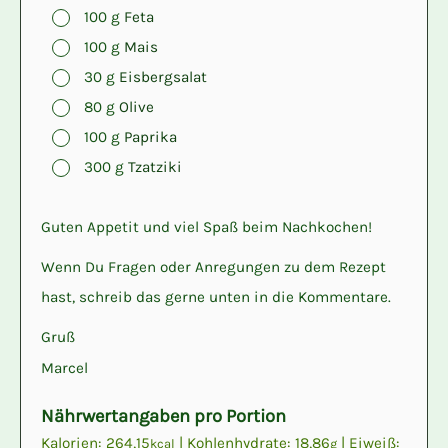
▢
100
g
Feta
▢
100
g
Mais
▢
30
g
Eisbergsalat
▢
80
g
Olive
▢
100
g
Paprika
▢
300
g
Tzatziki
Guten Appetit und viel Spaß beim Nachkochen!
Wenn Du Fragen oder Anregungen zu dem Rezept
hast, schreib das gerne unten in die Kommentare.
Gruß
Marcel
Nährwertangaben pro Portion
Kalorien:
264,15
|
Kohlenhydrate:
18,86
|
Eiweiß:
kcal
g