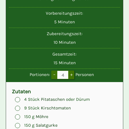
Vorbereitungszeit:
Minuten
5
Minuten
Zubereitungszeit:
Minuten
10
Minuten
Gesamtzeit:
Minuten
15
Minuten
–
+
Portionen:
Personen
Zutaten
▢
4
Stück
Pitataschen
oder Dürum
▢
9
Stück
Kirschtomaten
▢
150
g
Möhre
▢
150
g
Salatgurke