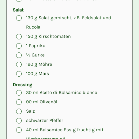
Salat
▢
130
g
Salat
gemischt, z.B. Feldsalat und
Rucola
▢
150
g
Kirschtomaten
▢
1
Paprika
▢
½
Gurke
▢
120
g
Möhre
▢
100
g
Mais
Dressing
▢
30
ml
Aceto di Balsamico bianco
▢
90
ml
Olivenöl
▢
Salz
▢
schwarzer Pfeffer
▢
40
ml
Balsamico Essig
fruchtig mit