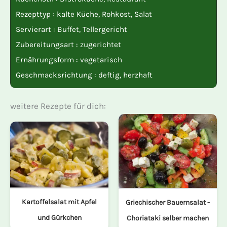
Rezepttyp :
kalte Küche
,
Rohkost
,
Salat
Servierart :
Buffet
,
Tellergericht
Zubereitungsart :
zugerichtet
Ernährungsform :
vegetarisch
Geschmacksrichtung :
deftig
,
herzhaft
weitere Rezepte für dich:
Kartoffelsalat mit Apfel
Griechischer Bauernsalat -
und Gürkchen
Choriataki selber machen