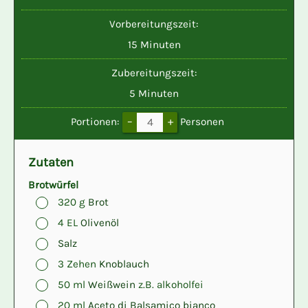
Vorbereitungszeit:
Minuten
15
Minuten
Zubereitungszeit:
Minuten
5
Minuten
–
+
Portionen:
Personen
Zutaten
Brotwürfel
▢
320
g
Brot
▢
4
EL
Olivenöl
▢
Salz
▢
3
Zehen
Knoblauch
▢
50
ml
Weißwein
z.B. alkoholfei
▢
20
ml
Aceto di Balsamico bianco