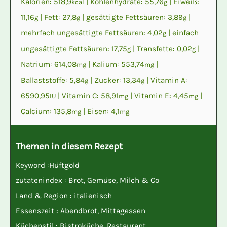
Kalorien:
518,9
|
Kohlenhydrate:
55,76
|
Eiweiß:
kcal
g
11,16
|
Fett:
27,8
|
gesättigte Fettsäuren:
3,89
|
g
g
g
mehrfach ungesättigte Fettsäuren:
4,02
|
einfach
g
ungesättigte Fettsäuren:
17,75
|
Transfette:
0,02
|
g
g
Natrium:
614,08
|
Kalium:
553,74
|
mg
mg
Ballaststoffe:
5,84
|
Zucker:
13,34
|
Vitamin A:
g
g
6590,95
|
Vitamin C:
58,91
|
Vitamin E:
4,45
|
IU
mg
mg
Calcium:
135,8
|
Eisen:
4,1
mg
mg
Themen in diesem Rezept
Keyword :
Hüftgold
zutatenindex :
Brot
,
Gemüse
,
Milch & Co
Land & Region :
italienisch
Essenszeit :
Abendbrot
,
Mittagessen
Küchenstil :
Bistroküche
,
Restaurant