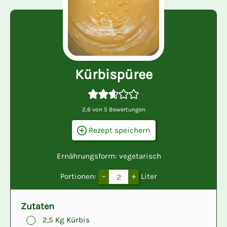
Kürbispüree
2,6
von
5
Bewertungen
Rezept speichern
Ernährungsform:
vegetarisch
–
+
Portionen:
Liter
Zutaten
▢
2,5
Kg
Kürbis