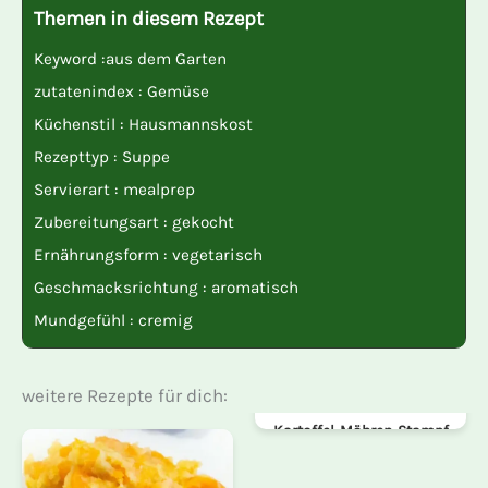
Themen in diesem Rezept
Keyword :
aus dem Garten
zutatenindex :
Gemüse
Küchenstil :
Hausmannskost
Rezepttyp :
Suppe
Servierart :
mealprep
Zubereitungsart :
gekocht
Ernährungsform :
vegetarisch
Geschmacksrichtung :
aromatisch
Mundgefühl :
cremig
weitere Rezepte für dich:
Kartoffel-Möhren-Stampf