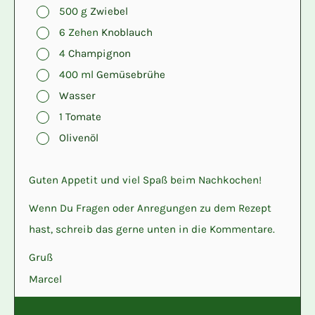
▢
500
g
Zwiebel
▢
6
Zehen
Knoblauch
▢
4
Champignon
▢
400
ml
Gemüsebrühe
▢
Wasser
▢
1
Tomate
▢
Olivenöl
Guten Appetit und viel Spaß beim Nachkochen!
Wenn Du Fragen oder Anregungen zu dem Rezept
hast, schreib das gerne unten in die Kommentare.
Gruß
Marcel