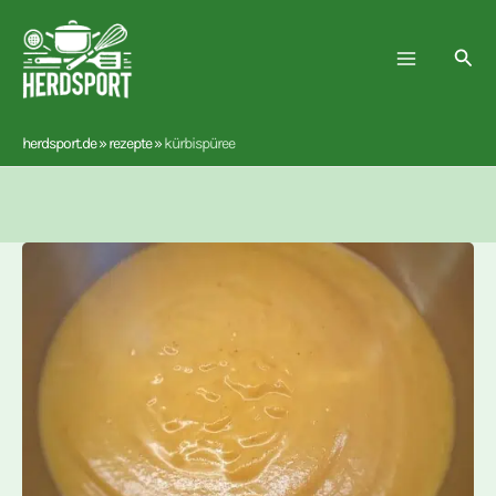
Zum
Inhalt
Suc
springen
herdsport.de
»
rezepte
»
kürbispüree