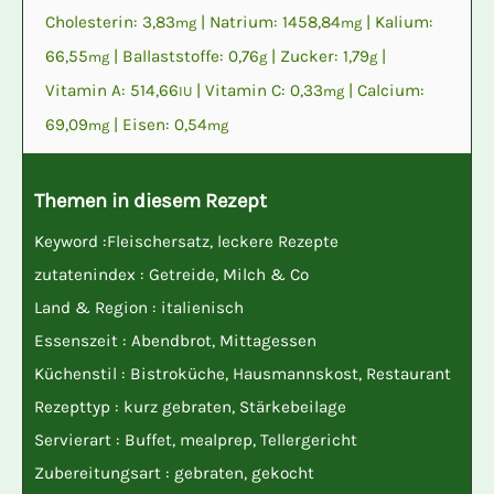
Cholesterin:
3,83
|
Natrium:
1458,84
|
Kalium:
mg
mg
66,55
|
Ballaststoffe:
0,76
|
Zucker:
1,79
|
mg
g
g
Vitamin A:
514,66
|
Vitamin C:
0,33
|
Calcium:
IU
mg
69,09
|
Eisen:
0,54
mg
mg
Themen in diesem Rezept
Keyword :
Fleischersatz
,
leckere Rezepte
zutatenindex :
Getreide
,
Milch & Co
Land & Region :
italienisch
Essenszeit :
Abendbrot
,
Mittagessen
Küchenstil :
Bistroküche
,
Hausmannskost
,
Restaurant
Rezepttyp :
kurz gebraten
,
Stärkebeilage
Servierart :
Buffet
,
mealprep
,
Tellergericht
Zubereitungsart :
gebraten
,
gekocht