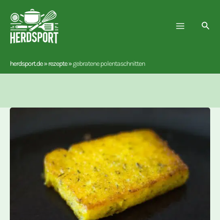
Zum
Inhalt
Suc
springen
herdsport.de
»
rezepte
»
gebratene polentaschnitten