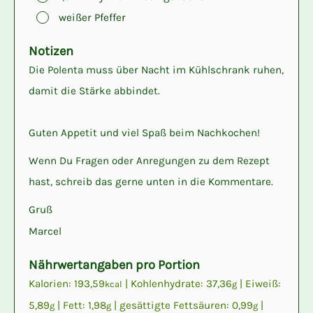
▢
weißer Pfeffer
Notizen
Die Polenta muss über Nacht im Kühlschrank ruhen,
damit die Stärke abbindet.
Guten Appetit und viel Spaß beim Nachkochen!
Wenn Du Fragen oder Anregungen zu dem Rezept
hast, schreib das gerne unten in die Kommentare.
Gruß
Marcel
Nährwertangaben pro Portion
Kalorien:
193,59
|
Kohlenhydrate:
37,36
|
Eiweiß:
kcal
g
5,89
|
Fett:
1,98
|
gesättigte Fettsäuren:
0,99
|
g
g
g