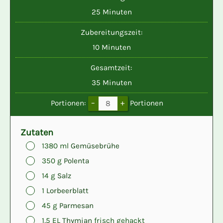
Minuten
25
Minuten
Zubereitungszeit:
Minuten
10
Minuten
Gesamtzeit:
Minuten
35
Minuten
–
+
Portionen:
Portionen
Zutaten
▢
1380
ml
Gemüsebrühe
▢
350
g
Polenta
▢
14
g
Salz
▢
1
Lorbeerblatt
▢
45
g
Parmesan
▢
1,5
EL
Thymian
frisch gehackt