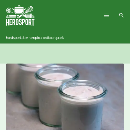
Zum
Inhalt
Suc
springen
herdsport.de
»
rezepte
»
erdbeerquark