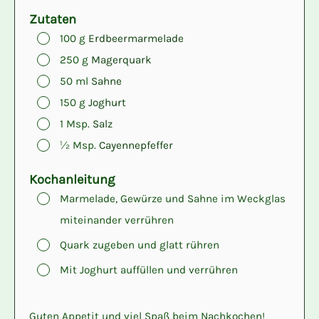
Zutaten
▢
100
g
Erdbeermarmelade
▢
250
g
Magerquark
▢
50
ml
Sahne
▢
150
g
Joghurt
▢
1
Msp.
Salz
▢
½
Msp.
Cayennepfeffer
Kochanleitung
▢
Marmelade, Gewürze und Sahne im Weckglas
miteinander verrühren
▢
Quark zugeben und glatt rühren
▢
Mit Joghurt auffüllen und verrühren
Guten Appetit und viel Spaß beim Nachkochen!