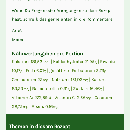
Wenn Du Fragen oder Anregungen zu dem Rezept
hast, schreib das gerne unten in die Kommentare.
Gruß
Marcel
Nährwertangaben pro Portion
Kalorien:
181,52
|
Kohlenhydrate:
21,95
|
Eiweiß:
kcal
g
10,17
|
Fett:
6,01
|
gesättigte Fettsäuren:
3,73
|
g
g
g
Cholesterin:
22
|
Natrium:
151,93
|
Kalium:
mg
mg
89,29
|
Ballaststoffe:
0,31
|
Zucker:
16,46
|
mg
g
g
Vitamin A:
272,89
|
Vitamin C:
2,56
|
Calcium:
IU
mg
58,75
|
Eisen:
0,16
mg
mg
Themen in diesem Rezept