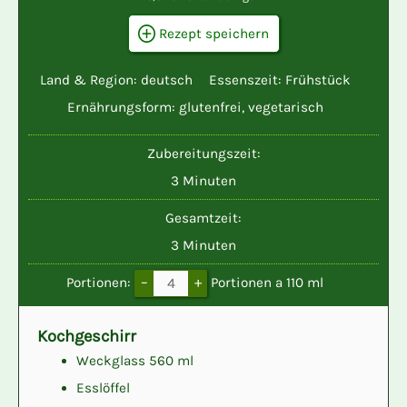
Rezept speichern
Land & Region:
deutsch
Essenszeit:
Frühstück
Ernährungsform:
glutenfrei
,
vegetarisch
Zubereitungszeit:
Minuten
3
Minuten
Gesamtzeit:
Minuten
3
Minuten
–
+
Portionen:
Portionen a 110 ml
Kochgeschirr
Weckglass 560 ml
Esslöffel