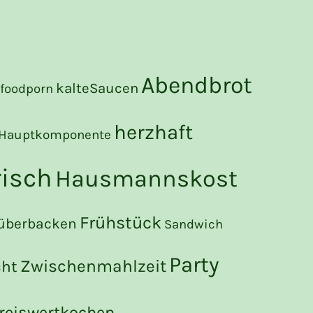
Abendbrot
kalteSaucen
foodporn
herzhaft
Hauptkomponente
risch
Hausmannskost
Frühstück
überbacken
Sandwich
Party
Zwischenmahlzeit
cht
reiswertkochen