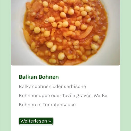
Balkan Bohnen
Balkanbohnen oder serbische
Bohnensuppe oder Tavče gravče. Weiße
Bohnen in Tomatensauce.
Balkan
Weiterlesen »
Bohnen