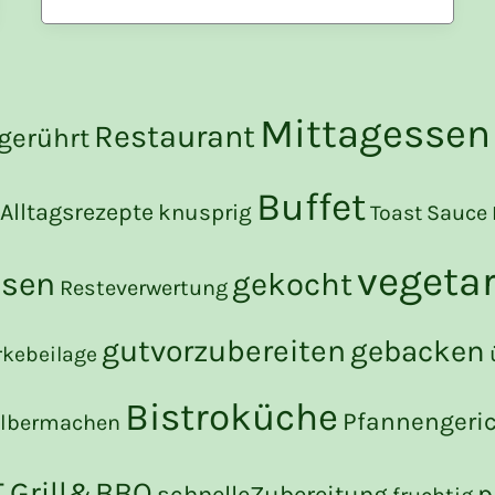
Mittagessen
Restaurant
gerührt
Buffet
Alltagsrezepte
knusprig
Toast
Sauce
vegeta
ssen
gekocht
Resteverwertung
gutvorzubereiten
gebacken
rkebeilage
Bistroküche
Pfannengeri
elbermachen
t
Grill&BBQ
p
schnelleZubereitung