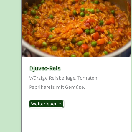
Djuvec-Reis
Würzige Reisbeilage. Tomaten-
Paprikareis mit Gemüse.
Djuvec-
Weiterlesen »
Reis