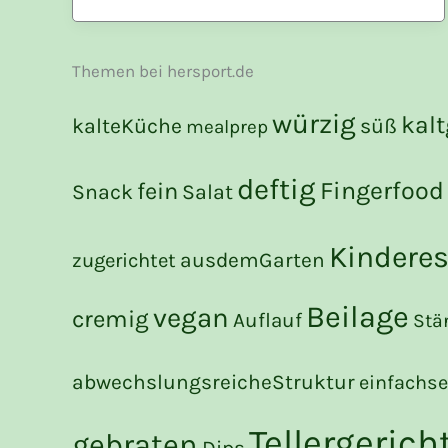
Themen bei hersport.de
würzig
kalt
kalteKüche
süß
mealprep
deftig
Fingerfood
fein
Snack
Salat
Kindere
zugerichtet
ausdemGarten
Beilage
vegan
cremig
Auflauf
Stä
abwechslungsreicheStruktur
einfachs
Tellergerich
gebraten
Dips