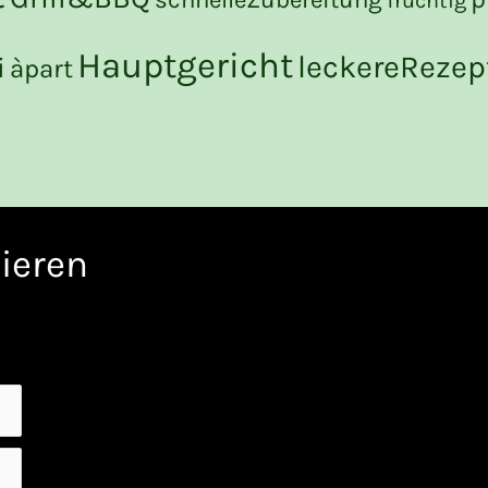
fruchtig
Hauptgericht
leckereRezep
i
àpart
ieren