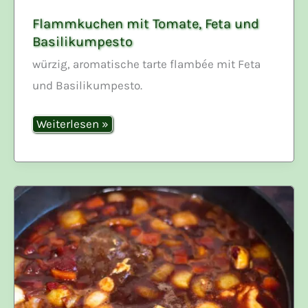
Flammkuchen mit Tomate, Feta und
Basilikumpesto
würzig, aromatische tarte flambée mit Feta
und Basilikumpesto.
Flammkuchen
Weiterlesen »
mit
Tomate,
Feta
und
Basilikumpesto