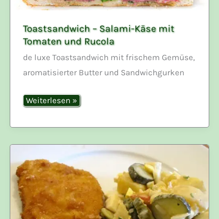
Toastsandwich – Salami-Käse mit
Tomaten und Rucola
de luxe Toastsandwich mit frischem Gemüse,
aromatisierter Butter und Sandwichgurken
Toastsandwich
Weiterlesen »
–
Salami-
Käse
mit
Tomaten
und
Rucola