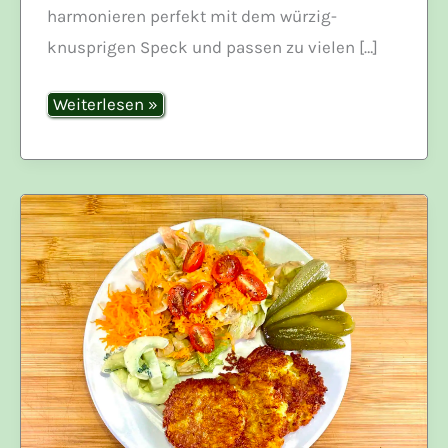
harmonieren perfekt mit dem würzig-
knusprigen Speck und passen zu vielen […]
Bohnen
Weiterlesen »
im
Speckmantel