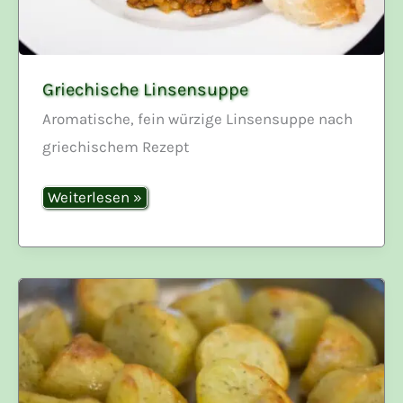
Griechische Linsensuppe
Aromatische, fein würzige Linsensuppe nach
griechischem Rezept
Griechische
Weiterlesen »
Linsensuppe