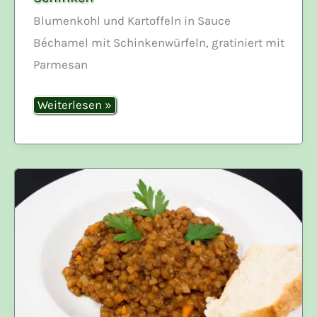
Blumenkohl und Kartoffeln in Sauce
Béchamel mit Schinkenwürfeln, gratiniert mit
Parmesan
Blumenkohl-
Weiterlesen »
Kartoffel-
Gratin
mit
Schinken