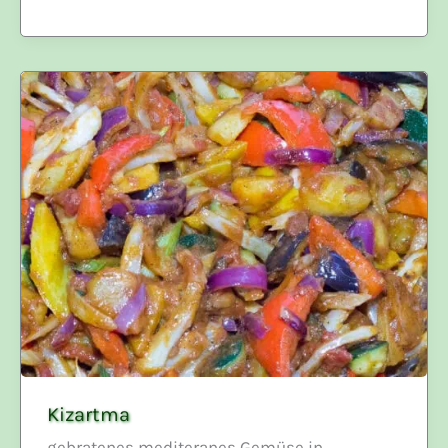
Madame
&
Monsieur
Kizartma
gebratenes mediteranes Gemüse in