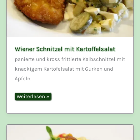
Wiener Schnitzel mit Kartoffelsalat
panierte und kross frittierte Kalbschnitzel mit
knackigem Kartofelsalat mit Gurken und
Äpfeln.
Wiener
Weiterlesen »
Schnitzel
mit
Kartoffelsalat