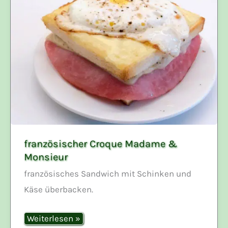
französischer Croque Madame &
Monsieur
französisches Sandwich mit Schinken und
Käse überbacken.
französischer
Weiterlesen »
Croque