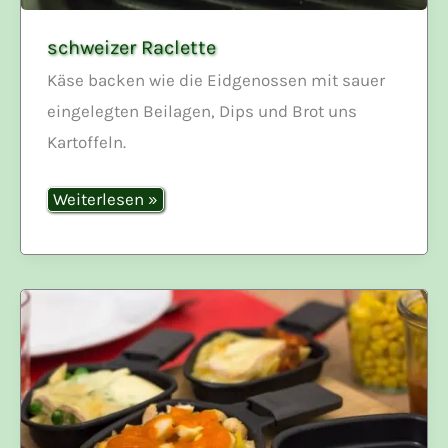
schweizer Raclette
Käse backen wie die Eidgenossen mit sauer
eingelegten Beilagen, Dips und Brot uns
Kartoffeln.
schweizer
Weiterlesen »
Raclette