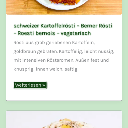
schweizer Kartoffelrösti – Berner Rösti
– Roesti bernois – vegetarisch
Rösti aus grob geriebenen Kartoffeln,
goldbraun gebraten. Kartoffelig, leicht nussig,
mit intensiven Röstaromen. Außen fest und
knusprig, innen weich, saftig
schweizer
Weiterlesen »
Kartoffelrösti
–
Berner
Rösti
–
Roesti
bernois
–
vegetarisch