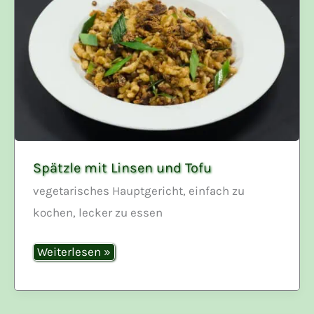
Spätzle mit Linsen und Tofu
vegetarisches Hauptgericht, einfach zu
kochen, lecker zu essen
Spätzle
Weiterlesen »
mit
Linsen
und
Tofu