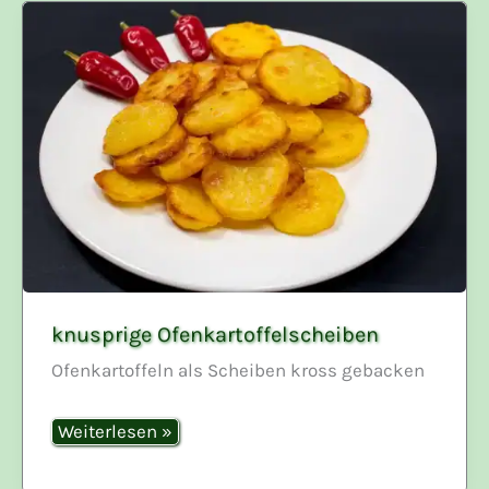
knusprige Ofenkartoffelscheiben
Ofenkartoffeln als Scheiben kross gebacken
knusprige
Weiterlesen »
Ofenkartoffelscheiben