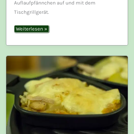
Auflaufpfännchen auf und mit dem
Tischgrillgerät.
Raclette
Weiterlesen »
zum
Frühstück