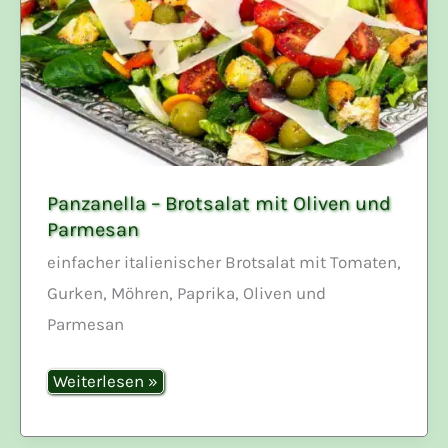
Panzanella – Brotsalat mit Oliven und
Parmesan
einfacher italienischer Brotsalat mit Tomaten,
Gurken, Möhren, Paprika, Oliven und
Parmesan
Panzanella
Weiterlesen »
–
Brotsalat
mit
Oliven
und