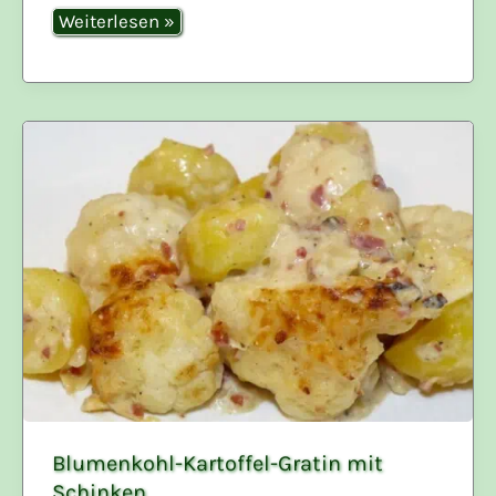
Bunter
Weiterlesen »
Schmorkohl
Blumenkohl-Kartoffel-Gratin mit
Schinken