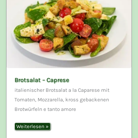
Brotsalat – Caprese
italienischer Brotsalat a la Caparese mit
Tomaten, Mozzarella, kross gebackenen
Brotwürfeln e tanto amore
Brotsalat
Weiterlesen »
–
Caprese