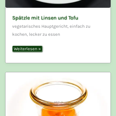
Spätzle mit Linsen und Tofu
vegetarisches Hauptgericht, einfach zu
kochen, lecker zu essen
Spätzle
Weiterlesen »
mit
Linsen
und
Tofu