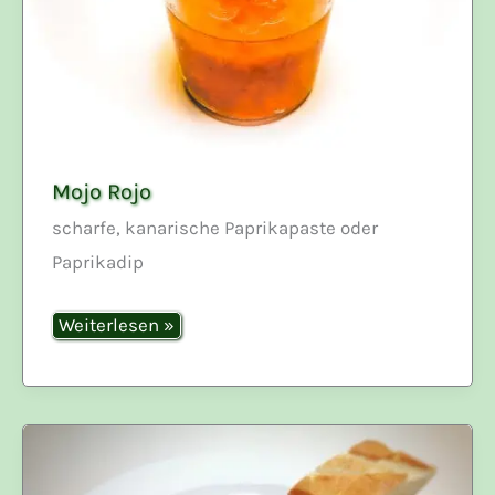
Mojo Rojo
scharfe, kanarische Paprikapaste oder
Paprikadip
Mojo
Weiterlesen »
Rojo