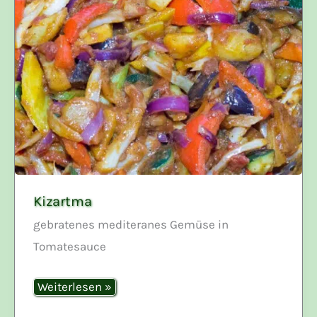
Kizartma
gebratenes mediteranes Gemüse in
Tomatesauce
Kizartma
Weiterlesen »