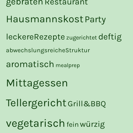
gebraten
Restaurant
Hausmannskost
Party
deftig
leckereRezepte
zugerichtet
abwechslungsreicheStruktur
aromatisch
mealprep
Mittagessen
Tellergericht
Grill&BBQ
vegetarisch
würzig
fein