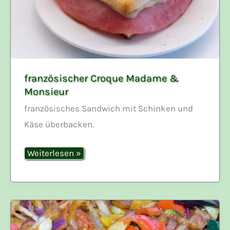
französischer Croque Madame &
Monsieur
französisches Sandwich mit Schinken und
Käse überbacken.
französischer
Weiterlesen »
Croque
Madame
&
Monsieur