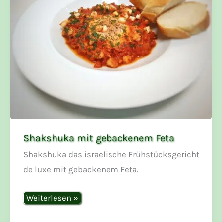
Shakshuka mit gebackenem Feta
Shakshuka das israelische Frühstücksgericht
de luxe mit gebackenem Feta.
Shakshuka
Weiterlesen »
mit
gebackenem
Feta