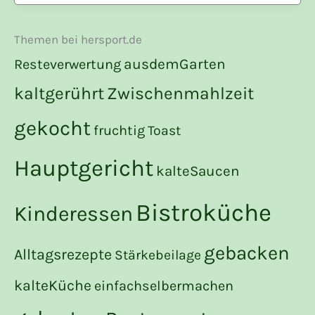
Themen bei hersport.de
ausdemGarten
Resteverwertung
kaltgerührt
Zwischenmahlzeit
gekocht
fruchtig
Toast
Hauptgericht
kalteSaucen
Bistroküche
Kinderessen
gebacken
Alltagsrezepte
Stärkebeilage
kalteKüche
einfachselbermachen