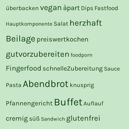
vegan
àpart
überbacken
Dips
Fastfood
herzhaft
Salat
Hauptkomponente
Beilage
preiswertkochen
gutvorzubereiten
foodporn
Fingerfood
schnelleZubereitung
Sauce
Abendbrot
Pasta
knusprig
Buffet
Pfannengericht
Auflauf
glutenfrei
cremig
süß
Sandwich