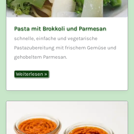
Pasta mit Brokkoli und Parmesan
schnelle, einfache und vegetarische
Pastazubereitung mit frischem Gemüse und
gehobeltem Parmesan.
Pasta
Weiterlesen »
mit
Brokkoli
und
Parmesan