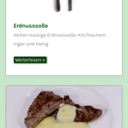
Erdnusssoße
lecker nussige Erdnusssoße mit frischem
Inger und Honig
Erdnusssoße
Weiterlesen »