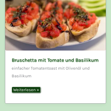
Bruschetta mit Tomate und Basilikum
einfacher Tomatentoast mit Olivenöl und
Basilikum
Bruschetta
Weiterlesen »
mit
Tomate
und
Basilikum