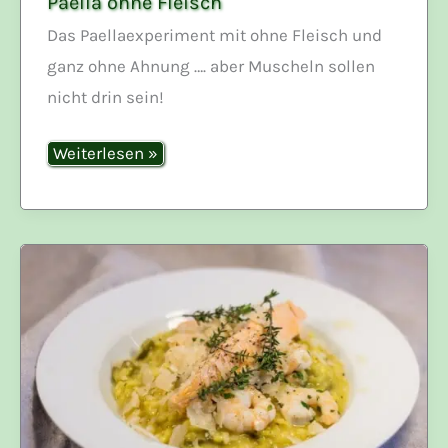
Paella ohne Fleisch
Das Paellaexperiment mit ohne Fleisch und
ganz ohne Ahnung …. aber Muscheln sollen
nicht drin sein!
Paella
Weiterlesen »
ohne
Fleisch