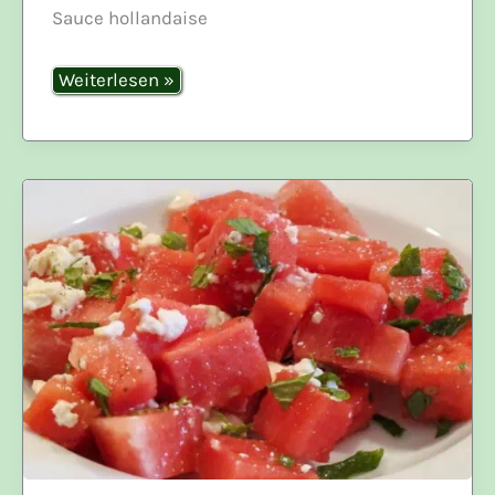
Sauce hollandaise
Omelett
Weiterlesen »
holländischer
Art