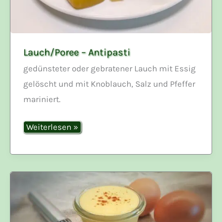
Lauch/Poree – Antipasti
gedünsteter oder gebratener Lauch mit Essig
gelöscht und mit Knoblauch, Salz und Pfeffer
mariniert.
Lauch/Poree
Weiterlesen »
–
Antipasti