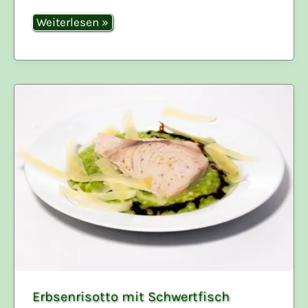
Saltimbocca
Weiterlesen »
vom
Schwein
Erbsenrisotto mit Schwertfisch