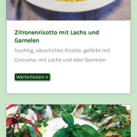
Zitronenrisotto mit Lachs und
Garnelen
fruchtig, säuerliches Risotto, gefärbt mit
Curcuma, mit Lachs und oder Garnelen
Zitronenrisotto
Weiterlesen »
mit
Lachs
und
Garnelen