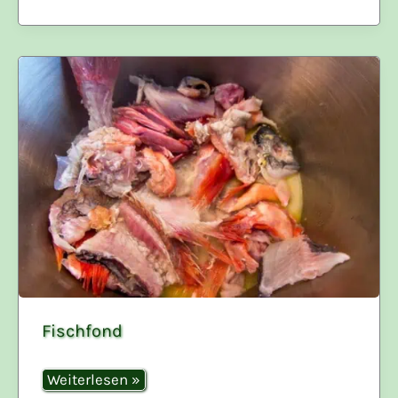
Fischfond
Fischfond
Weiterlesen »