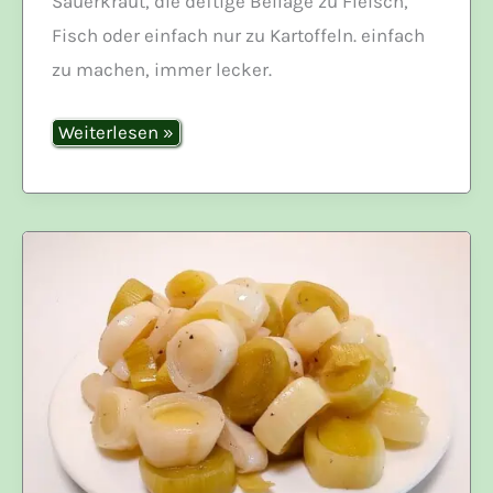
Sauerkraut, die deftige Beilage zu Fleisch,
Fisch oder einfach nur zu Kartoffeln. einfach
zu machen, immer lecker.
Sauerkraut
Weiterlesen »