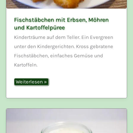
Fischstäbchen mit Erbsen, Möhren
und Kartoffelpüree
Kinderträume auf dem Teller. Ein Evergreen
unter den Kindergerichten. Kross gebratene
Fischstäbchen, einfaches Gemüse und
Kartoffeln.
Fischstäbchen
Weiterlesen »
mit
Erbsen,
Möhren
und
Kartoffelpüree