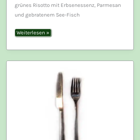
grünes Risotto mit Erbsenessenz, Parmesan
und gebratenem See-Fisch
Erbsenrisotto
Weiterlesen »
mit
Schwertfisch