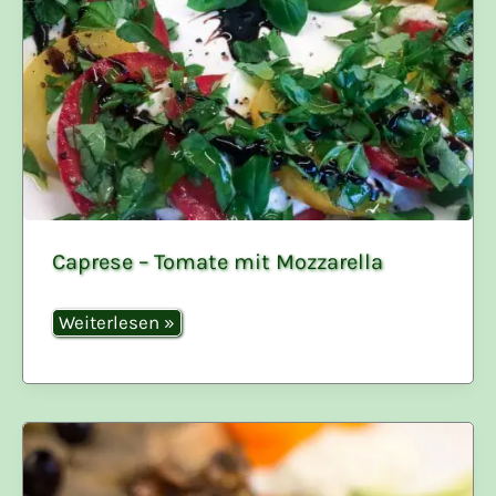
Caprese – Tomate mit Mozzarella
Caprese
Weiterlesen »
–
Tomate
mit
Mozzarella