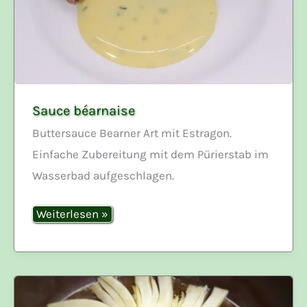
Sauce béarnaise
Buttersauce Bearner Art mit Estragon.
Einfache Zubereitung mit dem Pürierstab im
Wasserbad aufgeschlagen.
Sauce
Weiterlesen »
béarnaise