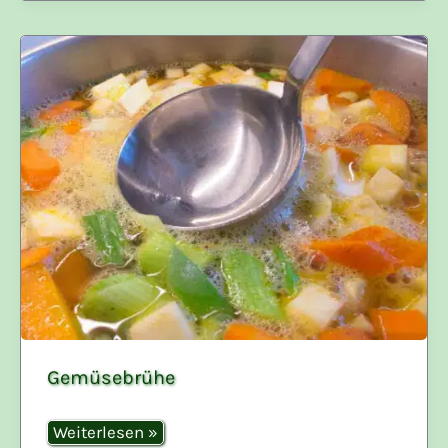
Gemüsebrühe
Gemüsebrühe
Weiterlesen »