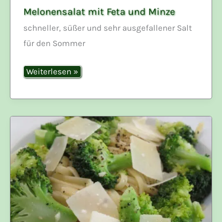
Melonensalat mit Feta und Minze
schneller, süßer und sehr ausgefallener Salt
für den Sommer
Melonensalat
Weiterlesen »
mit
Feta
und
Minze