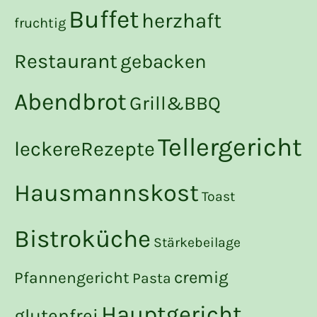
Buffet
herzhaft
fruchtig
Restaurant
gebacken
Abendbrot
Grill&BBQ
Tellergericht
leckereRezepte
Hausmannskost
Toast
Bistroküche
Stärkebeilage
cremig
Pfannengericht
Pasta
Hauptgericht
glutenfrei