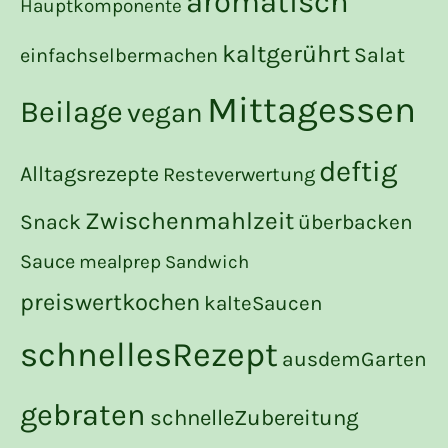
aromatisch
Hauptkomponente
kaltgerührt
Salat
einfachselbermachen
Mittagessen
Beilage
vegan
deftig
Alltagsrezepte
Resteverwertung
Zwischenmahlzeit
Snack
überbacken
Sauce
mealprep
Sandwich
preiswertkochen
kalteSaucen
schnellesRezept
ausdemGarten
gebraten
schnelleZubereitung