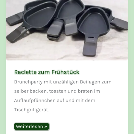
Raclette zum Frühstück
Brunchparty mit unzähligen Beilagen zum
selber backen, toasten und braten im
Auflaufpfännchen auf und mit dem
Tischgrillgerät.
Raclette
Weiterlesen »
zum
Frühstück