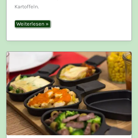
Kartoffeln.
schweizer
Weiterlesen »
Raclette