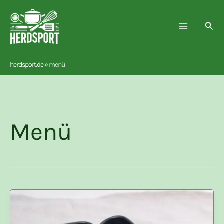
Zum
Inhalt
Suc
springen
herdsport.de
»
menü
Menü